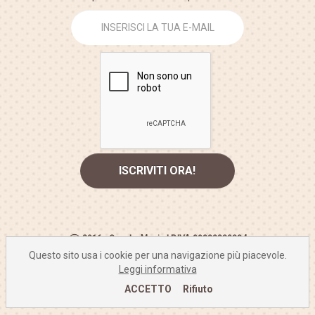
2016 - Crea La Magia | P.IVA 00832830384
Questo sito usa i cookie per una navigazione più piacevole.
info@crealamagia.com
Leggi informativa
Policy Privacy
|
Condizioni di utilizzo/Recesso
ACCETTO
Rifiuto
Powered by CommercioIn - Colombo 3000