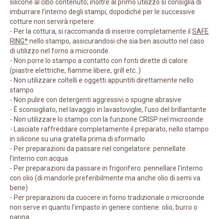
silicone al cibo contenuto; inoltre al primo utilizzo si consiglia di
imburrare l’interno degli stampi, dopodiché per le successive
cotture non servirà ripetere.
- Per la cottura, si raccomanda di inserire completamente il
SAFE
RING*
nello stampo, assicurandosi che sia ben asciutto nel caso
di utilizzo nel forno a microonde.
- Non porre lo stampo a contatto con fonti dirette di calore
(piastre elettriche, fiamme libere, grill etc..)
- Non utilizzare coltelli e oggetti appuntiti direttamente nello
stampo
- Non pulire con detergenti aggressivi o spugne abrasive
- È sconsigliato, nel lavaggio in lavastoviglie, l’uso del brillantante
- Non utilizzare lo stampo con la funzione CRISP nel microonde
- Lasciate raffreddare completamente il preparato, nello stampo
in silicone su una gratella prima di sformarlo
- Per preparazioni da passare nel congelatore: pennellate
l’interno con acqua
- Per preparazioni da passare in frigorifero: pennellare l’interno
con olio (di mandorle preferibilmente ma anche olio di semi va
bene)
- Per preparazioni da cuocere in forno tradizionale o microonde
non serve in quanto l’impasto in genere contiene: olio, burro o
panna.