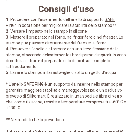
Consigli d'uso
1.
Procedere con l’inserimento dell’anello di supporto
SAFE
RING*
in dotazione per migliorare la stabilità dello stampo
**
2.
Versare l’impasto nello stampo in silicone
3.
Mettere il preparato nel forno, nel frigorifero o nel freezer. Lo
stampo può passare direttamente dal freezer al forno.
4.
Rimuovere l’anello e sformare con una lieve flessione dello
stampo, staccando delicatamente i bordi prima di rigirarli. In caso
di cottura, estrarre il preparato solo dopo il suo completo
raffreddamento.
5.
Lavare lo stampo in lavastoviglie o sotto un getto d’acqua.
*
L’anello
SAFE RING
è un supporto da inserire nello stampo per
garantire maggiore stabilità e maneggevolezza; è un esclusivo
brevetto di Silikomart. È realizzato in una speciale fibra di vetro
che, come il silicone, resiste a temperature comprese tra -60° C e
+230° C.
**
Nei modelli che lo prevedono
Tutti i prodotti Silikomart sono conformi alle normative FDA