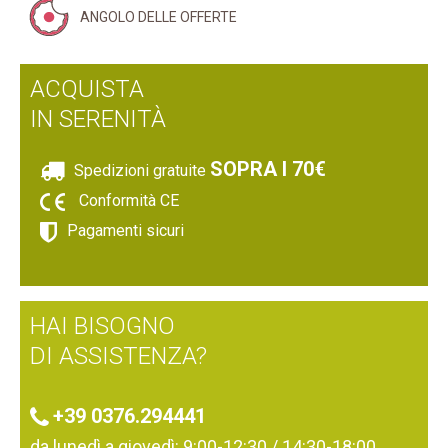
COMPLEANNI
ANGOLO DELLE OFFERTE
SAC À POCHE E PUNTE
ESTATE
STAMPI E ACCESSORI FRIGGITRICE AD ARIA
FESTA DELLA MAMMA
ACQUISTA
TAGLIAPASTA
FLOREALE
IN SERENITÀ
TAPPETINI
HALLOWEEN
UTENSILI DA CUCINA
NATALE
SOPRA I 70€
Spedizioni gratuite
PASQUA
Conformità CE
PER I PIÙ PICCOLI
Pagamenti sicuri
SAN VALENTINO
HAI BISOGNO
DI ASSISTENZA?
+39 0376.294441
da lunedì a giovedì: 9:00-12:30 / 14:30-18:00