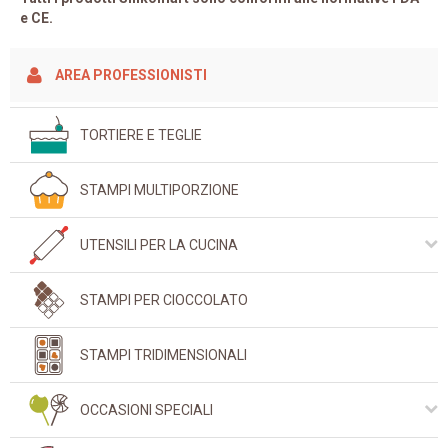
e CE.
AREA PROFESSIONISTI
TORTIERE E TEGLIE
STAMPI MULTIPORZIONE
UTENSILI PER LA CUCINA
COLORANTI ALIMENTARI
STAMPI PER CIOCCOLATO
COPERCHI ELASTICI CAPFLEX
COPERCHI SALVASCHIUMA TWIST
STAMPI TRIDIMENSIONALI
COPERCHI UFO
OCCASIONI SPECIALI
PENNELLI E SPATOLE
PRESINE E SOTTOPENTOLA