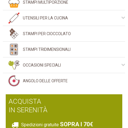
STAMPI MULTIPORZIONE
UTENSILI PER LA CUCINA
COLORANTI ALIMENTARI
STAMPI PER CIOCCOLATO
COPERCHI ELASTICI CAPFLEX
COPERCHI SALVASCHIUMA TWIST
STAMPI TRIDIMENSIONALI
COPERCHI UFO
OCCASIONI SPECIALI
PENNELLI E SPATOLE
PRESINE E SOTTOPENTOLA
COMPLEANNI
ANGOLO DELLE OFFERTE
SAC À POCHE E PUNTE
ESTATE
STAMPI E ACCESSORI FRIGGITRICE AD ARIA
FESTA DELLA MAMMA
ACQUISTA
TAGLIAPASTA
FLOREALE
IN SERENITÀ
TAPPETINI
HALLOWEEN
UTENSILI DA CUCINA
NATALE
SOPRA I 70€
Spedizioni gratuite