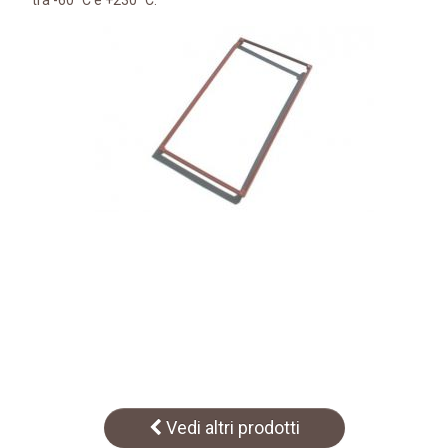
tra -60° C e +230° C.
Vedi altri prodotti