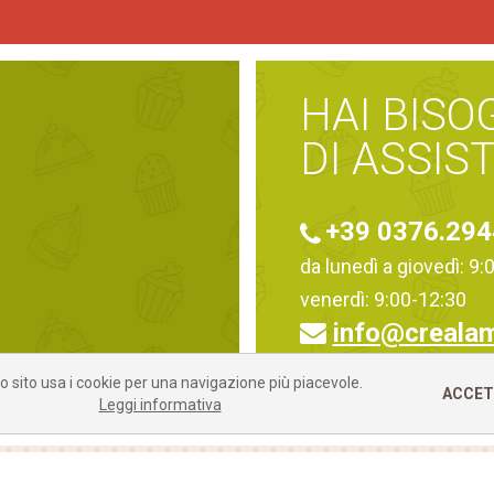
HAI BISO
DI ASSIS
+39 0376.29
da lunedì a giovedì: 9
venerdì: 9:00-12:30
info@creala
 sito usa i cookie per una navigazione più piacevole.
ACCE
Leggi informativa
GUIDA ALLO SHOPPING