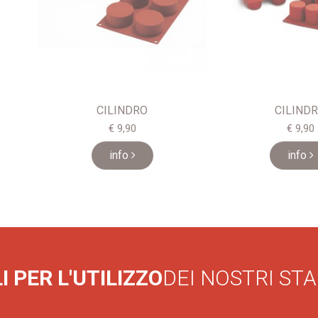
CILINDRO
CILIND
€ 9,90
€ 9,90
info
info
I PER L'UTILIZZO
DEI NOSTRI ST