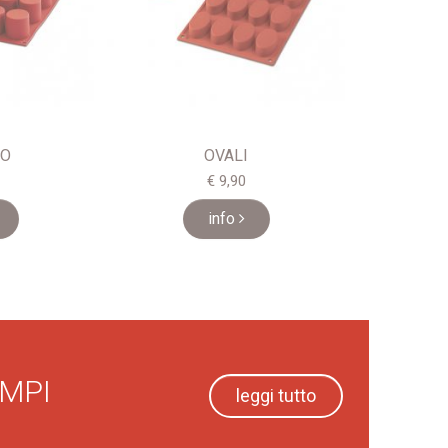
RO
OVALI
€ 9,90
info
AMPI
leggi tutto