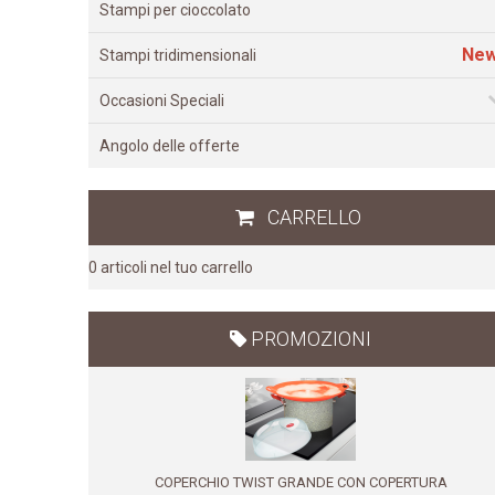
Coloranti alimentari
Stampi per cioccolato
Coperchi elastici CAPFLEX
Stampi tridimensionali
Coperchi salvaschiuma TWIST
Occasioni Speciali
Coperchi UFO
Compleanni
Pennelli e Spatole
Angolo delle offerte
Estate
Presine e Sottopentola
Festa della Mamma
Sac à Poche e Punte
CARRELLO
Floreale
Stampi e accessori friggitrice ad aria
0 articoli
nel tuo carrello
Halloween
Tagliapasta
Natale
Tappetini
PROMOZIONI
Pasqua
Utensili da cucina
Per i più piccoli
San Valentino
COPERCHIO TWIST GRANDE
CON COPERTURA